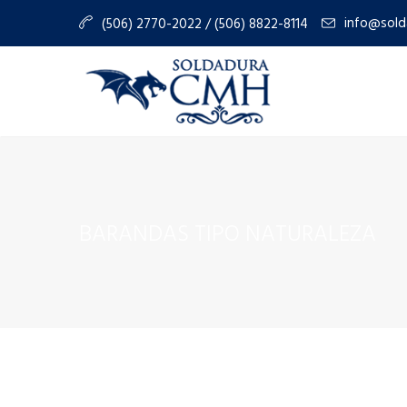
info@sold
(506) 2770-2022 / (506) 8822-8114
BARANDAS TIPO NATURALEZA