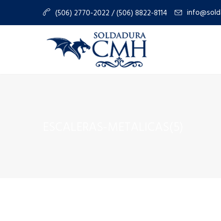
info@sold
(506) 2770-2022 / (506) 8822-8114
ESCALERAS-METALICAS(5)