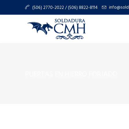
info@sold
(506) 2770-2022 / (506) 8822-8114
PUERTAS EN HIERRO FORJADO