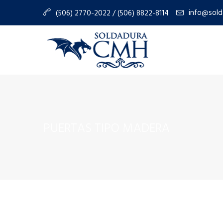
info@sold
(506) 2770-2022 / (506) 8822-8114
PUERTAS TIPO MADERA