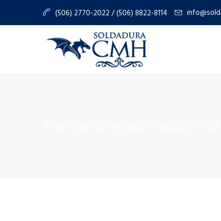
info@sold
(506) 2770-2022 / (506) 8822-8114
PORTÓN DE HIERRO FORJADO PE