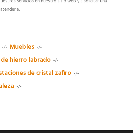
estros servicios en nuestro sitio web y a solicitar una
atenderle.
Muebles
-/-
-/-
 de hierro labrado
-/-
taciones de cristal zafiro
-/-
aleza
-/-