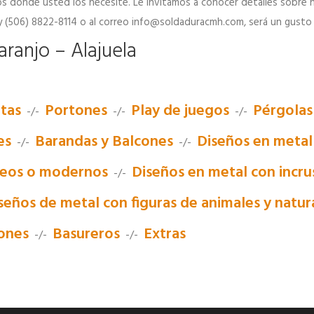
 donde usted los necesite. Le invitamos a conocer detalles sobre nu
 (506) 8822-8114 o al correo info@soldaduracmh.com, será un gusto 
ranjo – Alajuela
tas
Portones
Play de juegos
Pérgolas
-/-
-/-
-/-
es
Barandas y Balcones
Diseños en metal
-/-
-/-
neos o modernos
Diseños en metal con incrus
-/-
seños de metal con figuras de animales y natur
iones
Basureros
Extras
-/-
-/-