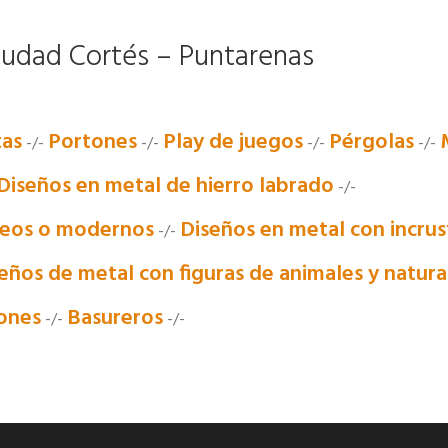
iudad Cortés – Puntarenas
tas
Portones
Play de juegos
Pérgolas
-/-
-/-
-/-
-/-
Diseños en metal de hierro labrado
-/-
neos o modernos
Diseños en metal con incrust
-/-
eños de metal con figuras de animales y natura
iones
Basureros
-/-
-/-