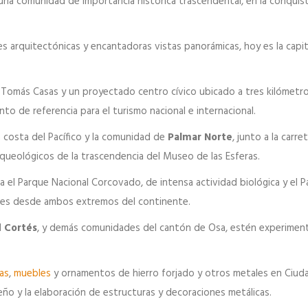
 una comunidad de importancia histórica trascendental, en la conquista
s arquitectónicas y encantadoras vistas panorámicas, hoy es la capi
r Tomás Casas y un proyectado centro cívico ubicado a tres kilómetro
o de referencia para el turismo nacional e internacional.
 costa del Pacífico y la comunidad de
Palmar Norte
, junto a la carre
rqueológicos de la trascendencia del Museo de las Esferas.
ra el Parque Nacional Corcovado, de intensa actividad biológica y el 
entes desde ambos extremos del continente.
 Cortés
, y demás comunidades del cantón de Osa, estén experimen
as
,
muebles
y ornamentos de hierro forjado y otros metales en Ciud
eño y la elaboración de estructuras y decoraciones metálicas.