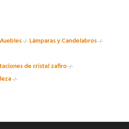
Muebles
Lámparas y Candelabros
-/-
-/-
aciones de cristal zafiro
-/-
leza
-/-