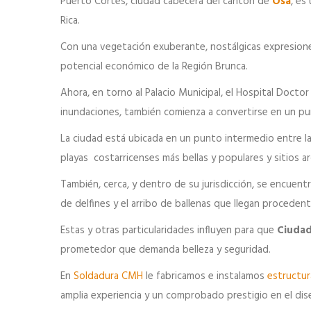
Puerto Cortés, ciudad cabecera del cantón de
Osa
, es
Rica.
Con una vegetación exuberante, nostálgicas expresione
potencial económico de la Región Brunca.
Ahora, en torno al Palacio Municipal, el Hospital Docto
inundaciones, también comienza a convertirse en un punt
La ciudad está ubicada en un punto intermedio entre la
playas costarricenses más bellas y populares y sitios a
También, cerca, y dentro de su jurisdicción, se encuent
de delfines y el arribo de ballenas que llegan proced
Estas y otras particularidades influyen para que
Ciudad
prometedor que demanda belleza y seguridad.
En
Soldadura CMH
le fabricamos e instalamos
estructur
amplia experiencia y un comprobado prestigio en el dis