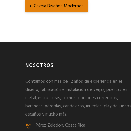
Galería Diseños Modernos
NOSOTROS
Contamos con más de 12 años de experiencia en el
diseño, fabricación e instalación de verjas, puertas en
metal, estructuras, techos, portones corredizos,
barandas, pérgolas, candeleros, muebles, play de juegos
escaños y mucho más.
Pérez Zeledón, Costa Rica