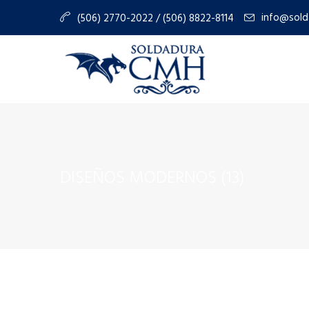
info@sold
(506) 2770-2022 / (506) 8822-8114
DISEÑOS MODERNOS (13)