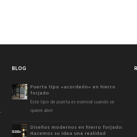
BLOG
Puerta tipo «acordeón» en hierro
forjado
Este tipo de puerta es esencial cuando se
quiere abrir
,
Diseños modernos en hierro forjado:
Hacemos su idea una realidad