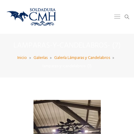
LAMPARAS-Y-CANDELABROS- (7)
Inicio
Galerías
Galería Lámparas y Candelabros
lamparas-y-candelabros- (7)