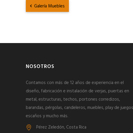
Galería Muebles
NOSOTROS
Contamos con más de 12 años de experiencia en el
diseño, fabricación e instalación de verjas, puertas en
metal, estructuras, techos, portones corredizos,
barandas, pérgolas, candeleros, muebles, play de juegos
escaños y mucho más.
Pérez Zeledón, Costa Rica