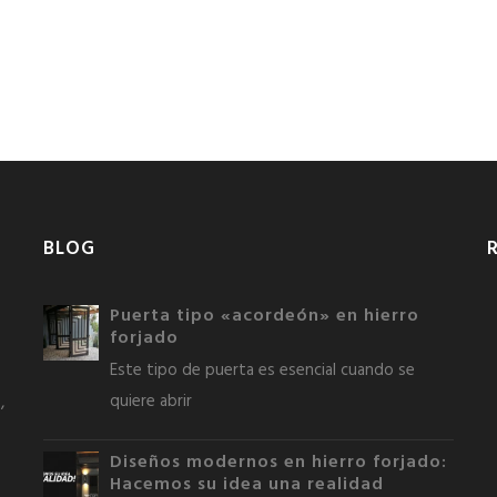
BLOG
Puerta tipo «acordeón» en hierro
forjado
Este tipo de puerta es esencial cuando se
quiere abrir
,
Diseños modernos en hierro forjado:
Hacemos su idea una realidad