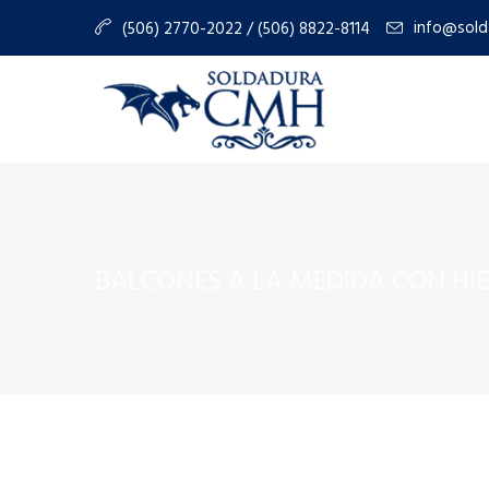
info@sold
(506) 2770-2022 / (506) 8822-8114
BALCONES A LA MEDIDA CON HI