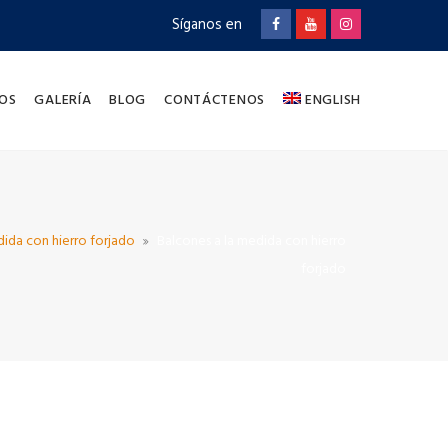
Síganos en
OS
GALERÍA
BLOG
CONTÁCTENOS
ENGLISH
dida con hierro forjado
Balcones a la medida con hierro
forjado