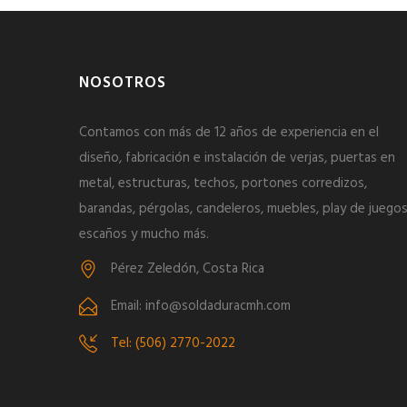
NOSOTROS
Contamos con más de 12 años de experiencia en el
diseño, fabricación e instalación de verjas, puertas en
metal, estructuras, techos, portones corredizos,
barandas, pérgolas, candeleros, muebles, play de juegos
escaños y mucho más.
Pérez Zeledón, Costa Rica
Email: info@soldaduracmh.com
Tel: (506) 2770-2022