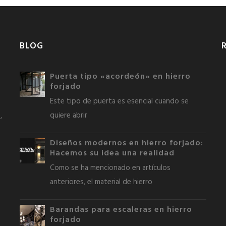
BLOG
Puerta tipo «acordeón» en hierro
forjado
Este tipo de puerta es esencial cuando se
quiere abrir
,
Diseños modernos en hierro forjado:
Hacemos su idea una realidad
Como se ha mencionado en artículos
anteriores, el material de hierro
Barandas para escaleras en hierro
forjado