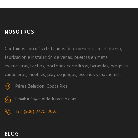
NOSOTROS
Contamos con más de 12 años de experiencia en el diseño,
fabricación e instalación de verjas, puertas en metal,
estructuras, techos, portones corredizos, barandas, pérgolas,
candeleros, muebles, play de juegos, escaños y mucho más.
Pérez Zeledón, Costa Rica
Email: info@soldaduracmh.com
Tel: (506) 2770-2022
BLOG