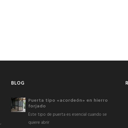
BLOG
Puerta tipo «acordeón» en hierro
forjado
Este tipo de puerta es esencial cuando se
quiere abrir
,