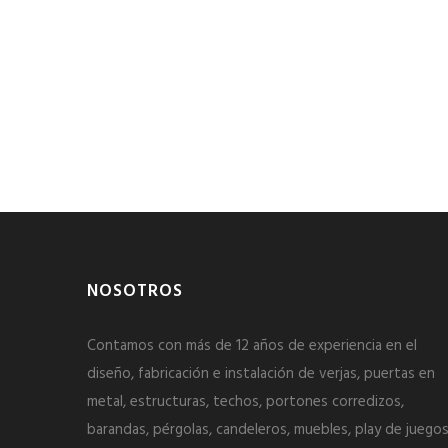
NOSOTROS
Contamos con más de 12 años de experiencia en el
diseño, fabricación e instalación de verjas, puertas en
metal, estructuras, techos, portones corredizos,
barandas, pérgolas, candeleros, muebles, play de juegos