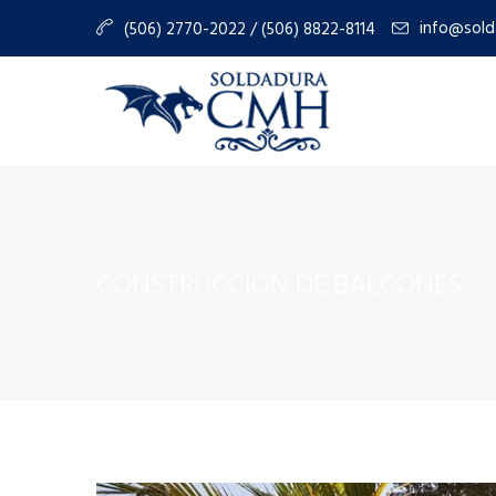
info@sold
(506) 2770-2022 / (506) 8822-8114
CONSTRUCCIÓN DE BALCONES