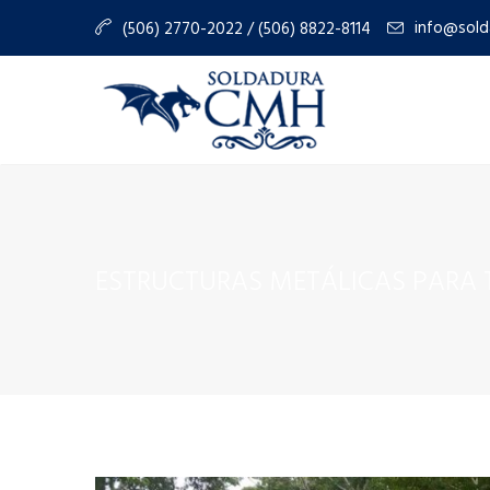
info@sold
(506) 2770-2022 / (506) 8822-8114
ESTRUCTURAS METÁLICAS PARA 