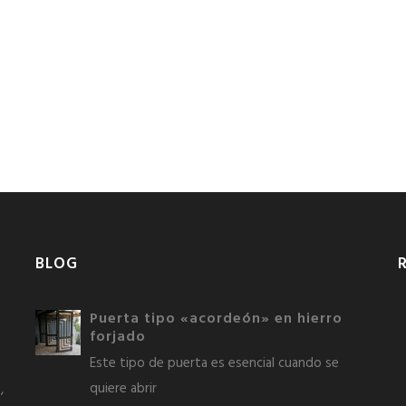
BLOG
Puerta tipo «acordeón» en hierro
forjado
Este tipo de puerta es esencial cuando se
quiere abrir
,