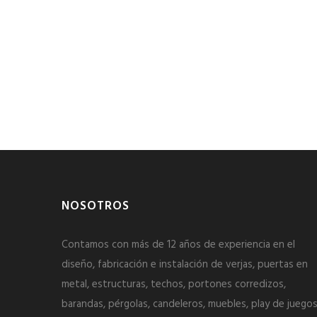
NOSOTROS
Contamos con más de 12 años de experiencia en el
diseño, fabricación e instalación de verjas, puertas en
metal, estructuras, techos, portones corredizos,
barandas, pérgolas, candeleros, muebles, play de juegos