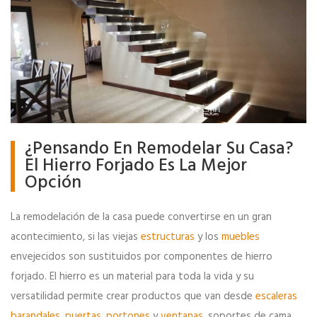
¿Pensando En Remodelar Su Casa?
El Hierro Forjado Es La Mejor
Opción
La remodelación de la casa puede convertirse en un gran
acontecimiento, si las viejas
estructuras
y los
muebles
envejecidos son sustituidos por componentes de hierro
forjado. El hierro es un material para toda la vida y su
versatilidad permite crear productos que van desde
escaleras
barandales
,
puertas
,
portones
y
ventanas
, soportes de cama,